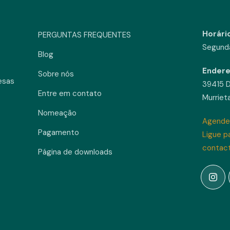
Horári
PERGUNTAS FREQUENTES
Segunda
Blog
Ender
Sobre nós
esas
39415 D
Entre em contato
Murriet
Nomeação
Agende
Pagamento
Ligue p
contac
Página de downloads