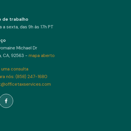
o de trabalho
 a sexta, das 9h às 17h PT
eço
omaine Michael Dr
a, CA, 92563 -
mapa aberto
 uma consulta
ara nós: (858) 247-1680
t@officetaxservices.com